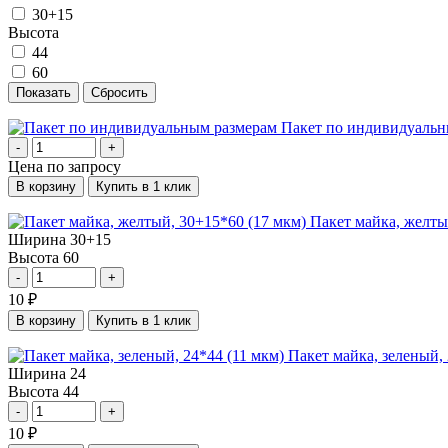
30+15
Высота
44
60
Пакет по индивидуальн
-
+
Цена по запросу
В корзину
Купить в 1 клик
Пакет майка, желты
Ширина
30+15
Высота
60
-
+
10
₽
В корзину
Купить в 1 клик
Пакет майка, зеленый, 
Ширина
24
Высота
44
-
+
10
₽