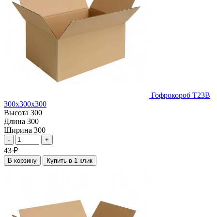
Гофрокороб Т23В
300х300х300
Высота
300
Длина
300
Ширина
300
-
+
43
₽
В корзину
Купить в 1 клик