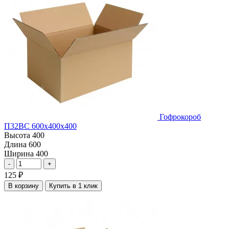
Гофрокороб
П32ВС 600х400х400
Высота
400
Длина
600
Ширина
400
-
+
125
₽
В корзину
Купить в 1 клик