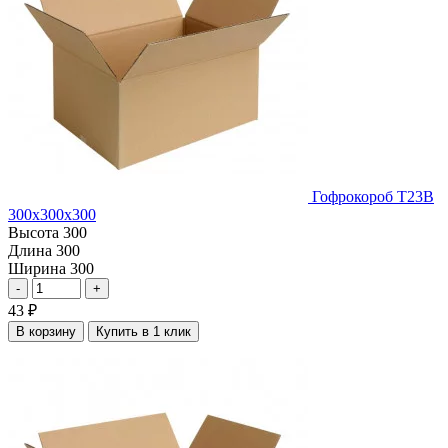
Гофрокороб Т23В
300х300х300
Высота
300
Длина
300
Ширина
300
-
+
43
₽
В корзину
Купить в 1 клик