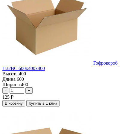
Гофрокороб
П32ВС 600х400х400
Высота
400
Длина
600
Ширина
400
-
+
125
₽
В корзину
Купить в 1 клик