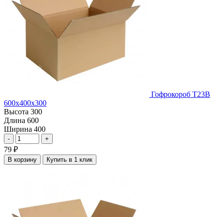
Гофрокороб Т23В
600х400х300
Высота
300
Длина
600
Ширина
400
-
+
79
₽
В корзину
Купить в 1 клик