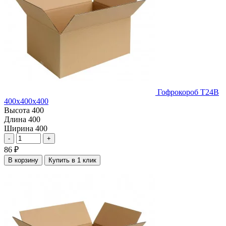
Гофрокороб Т24В
400х400х400
Высота
400
Длина
400
Ширина
400
-
+
86
₽
В корзину
Купить в 1 клик