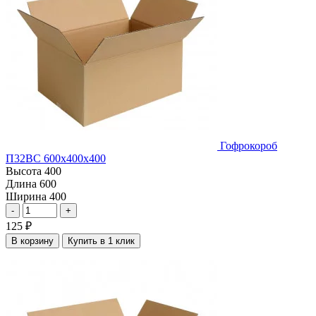
Гофрокороб
П32ВС 600х400х400
Высота
400
Длина
600
Ширина
400
-
+
125
₽
В корзину
Купить в 1 клик