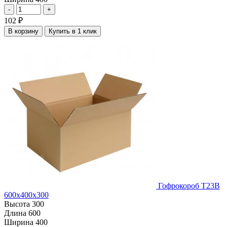
-
+
102
₽
В корзину
Купить в 1 клик
Гофрокороб Т23В
600х400х300
Высота
300
Длина
600
Ширина
400