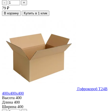
-
+
79
₽
В корзину
Купить в 1 клик
Гофрокороб Т24В
400х400х400
Высота
400
Длина
400
Ширина
400