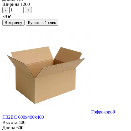
Ширина
1200
-
+
39
₽
В корзину
Купить в 1 клик
Гофрокороб
П32ВС 600х400х400
Высота
400
Длина
600