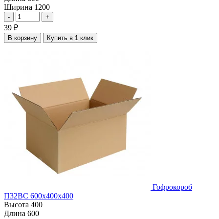
Ширина
1200
-
+
39
₽
В корзину
Купить в 1 клик
Гофрокороб
П32ВС 600х400х400
Высота
400
Длина
600