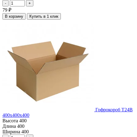
-
+
79
₽
В корзину
Купить в 1 клик
Гофрокороб Т24В
400х400х400
Высота
400
Длина
400
Ширина
400