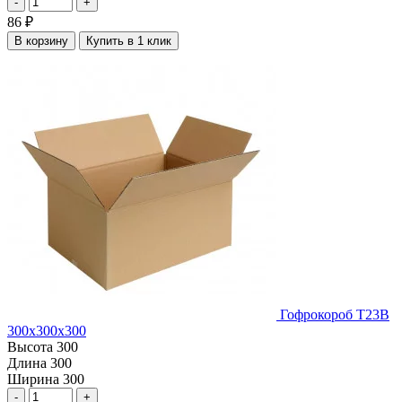
-
+
86
₽
В корзину
Купить в 1 клик
Гофрокороб Т23В
300х300х300
Высота
300
Длина
300
Ширина
300
-
+