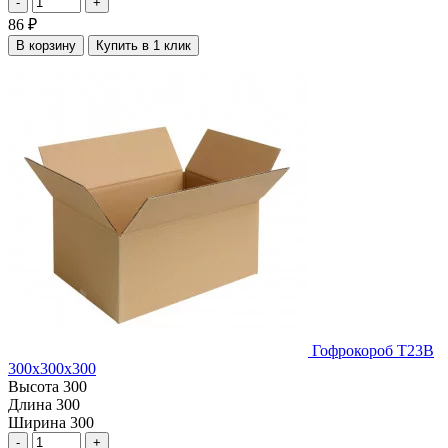
-
+
86
₽
В корзину
Купить в 1 клик
Гофрокороб Т23В
300х300х300
Высота
300
Длина
300
Ширина
300
-
+