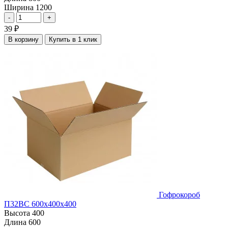
Ширина
1200
-
+
39
₽
В корзину
Купить в 1 клик
Гофрокороб
П32ВС 600х400х400
Высота
400
Длина
600