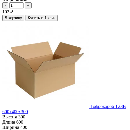
-
+
102
₽
В корзину
Купить в 1 клик
Гофрокороб Т23В
600х400х300
Высота
300
Длина
600
Ширина
400