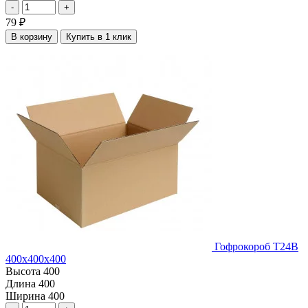
-
+
79
₽
В корзину
Купить в 1 клик
Гофрокороб Т24В
400х400х400
Высота
400
Длина
400
Ширина
400