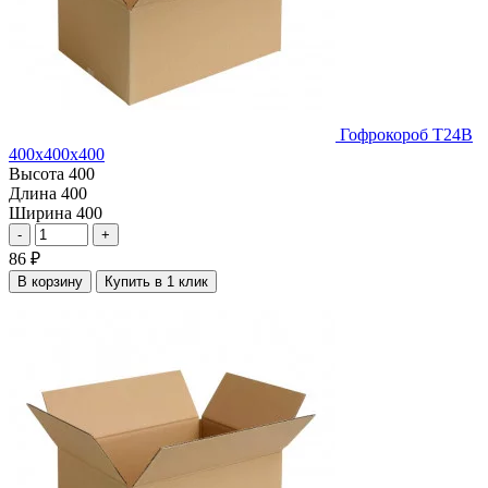
Гофрокороб Т24В
400х400х400
Высота
400
Длина
400
Ширина
400
-
+
86
₽
В корзину
Купить в 1 клик