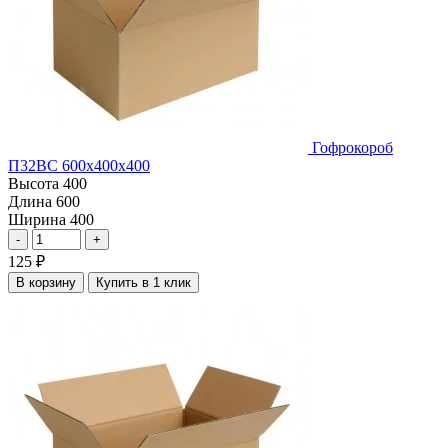
Гофрокороб
П32ВС 600х400х400
Высота
400
Длина
600
Ширина
400
-
+
125
₽
В корзину
Купить в 1 клик