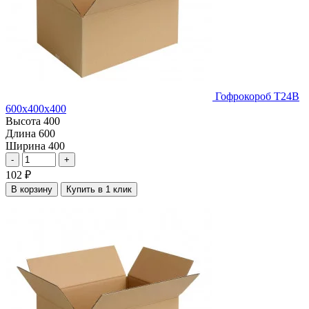
Гофрокороб Т24В
600х400х400
Высота
400
Длина
600
Ширина
400
-
+
102
₽
В корзину
Купить в 1 клик