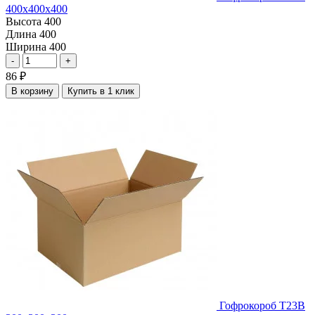
400х400х400
Высота
400
Длина
400
Ширина
400
-
+
86
₽
В корзину
Купить в 1 клик
Гофрокороб Т23В