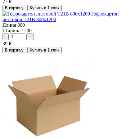
77
₽
В корзину
Купить в 1 клик
Гофрокартон
листовой Т21В 800х1200
Длина
800
Ширина
1200
-
+
39
₽
В корзину
Купить в 1 клик