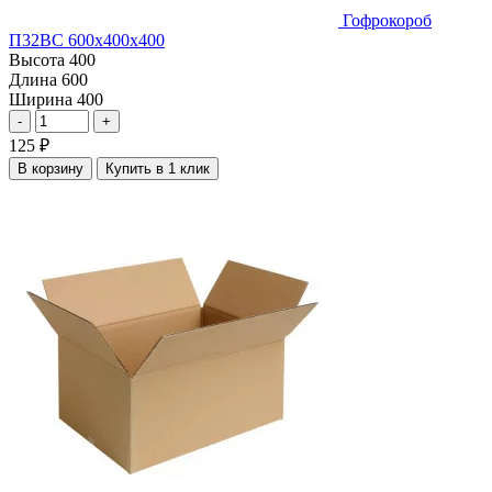
Гофрокороб
П32ВС 600х400х400
Высота
400
Длина
600
Ширина
400
-
+
125
₽
В корзину
Купить в 1 клик