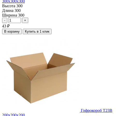
300х300х300
Высота
300
Длина
300
Ширина
300
-
+
43
₽
В корзину
Купить в 1 клик
Гофрокороб Т23В
200х200х200