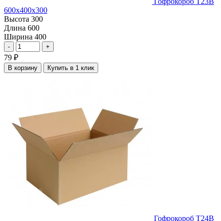
Гофрокороб Т23В
600х400х300
Высота
300
Длина
600
Ширина
400
-
+
79
₽
В корзину
Купить в 1 клик
Гофрокороб Т24В