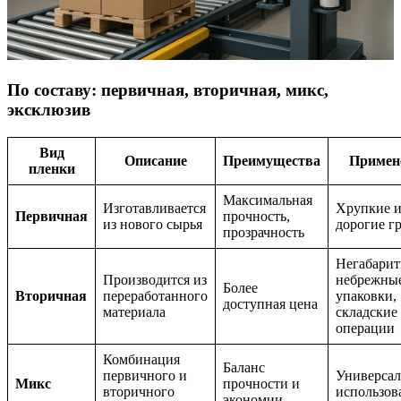
По составу: первичная, вторичная, микс,
эксклюзив
Вид
Описание
Преимущества
Примен
пленки
Максимальная
Изготавливается
Хрупкие 
Первичная
прочность,
из нового сырья
дорогие г
прозрачность
Негабарит
Производится из
небрежны
Более
Вторичная
переработанного
упаковки,
доступная цена
материала
складские
операции
Комбинация
Баланс
первичного и
Универсал
Микс
прочности и
вторичного
использов
экономии