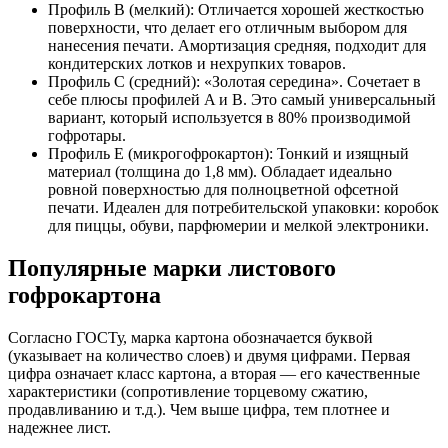
Профиль B (мелкий): Отличается хорошей жесткостью
поверхности, что делает его отличным выбором для
нанесения печати. Амортизация средняя, подходит для
кондитерских лотков и нехрупких товаров.
Профиль C (средний): «Золотая середина». Сочетает в
себе плюсы профилей A и B. Это самый универсальный
вариант, который используется в 80% производимой
гофротары.
Профиль E (микрогофрокартон): Тонкий и изящный
материал (толщина до 1,8 мм). Обладает идеально
ровной поверхностью для полноцветной офсетной
печати. Идеален для потребительской упаковки: коробок
для пиццы, обуви, парфюмерии и мелкой электроники.
Популярные марки листового
гофрокартона
Согласно ГОСТу, марка картона обозначается буквой
(указывает на количество слоев) и двумя цифрами. Первая
цифра означает класс картона, а вторая — его качественные
характеристики (сопротивление торцевому сжатию,
продавливанию и т.д.). Чем выше цифра, тем плотнее и
надежнее лист.