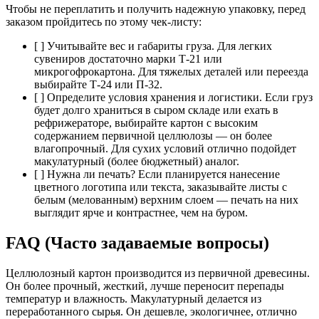
Чтобы не переплатить и получить надежную упаковку, перед
заказом пройдитесь по этому чек-листу:
[ ] Учитывайте вес и габариты груза. Для легких
сувениров достаточно марки Т-21 или
микрогофрокартона. Для тяжелых деталей или переезда
выбирайте Т-24 или П-32.
[ ] Определите условия хранения и логистики. Если груз
будет долго храниться в сыром складе или ехать в
рефрижераторе, выбирайте картон с высоким
содержанием первичной целлюлозы — он более
влагопрочный. Для сухих условий отлично подойдет
макулатурный (более бюджетный) аналог.
[ ] Нужна ли печать? Если планируется нанесение
цветного логотипа или текста, заказывайте листы с
белым (мелованным) верхним слоем — печать на них
выглядит ярче и контрастнее, чем на буром.
FAQ (Часто задаваемые вопросы)
Целлюлозный картон производится из первичной древесины.
Он более прочный, жесткий, лучше переносит перепады
температур и влажность. Макулатурный делается из
переработанного сырья. Он дешевле, экологичнее, отлично