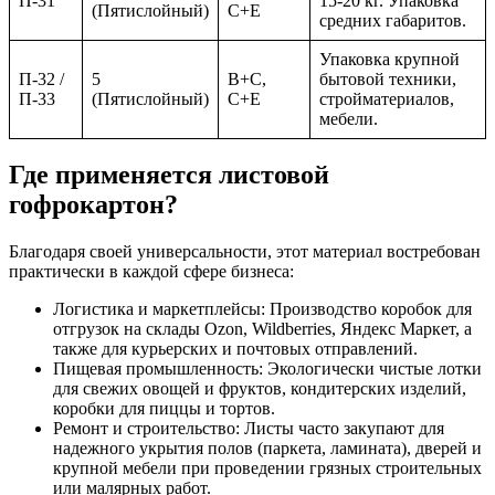
П-31
15-20 кг. Упаковка
(Пятислойный)
C+E
средних габаритов.
Упаковка крупной
П-32 /
5
B+C,
бытовой техники,
П-33
(Пятислойный)
C+E
стройматериалов,
мебели.
Где применяется листовой
гофрокартон?
Благодаря своей универсальности, этот материал востребован
практически в каждой сфере бизнеса:
Логистика и маркетплейсы:
Производство коробок для
отгрузок на склады Ozon, Wildberries, Яндекс Маркет, а
также для курьерских и почтовых отправлений.
Пищевая промышленность:
Экологически чистые лотки
для свежих овощей и фруктов, кондитерских изделий,
коробки для пиццы и тортов.
Ремонт и строительство:
Листы часто закупают для
надежного укрытия полов (паркета, ламината), дверей и
крупной мебели при проведении грязных строительных
или малярных работ.