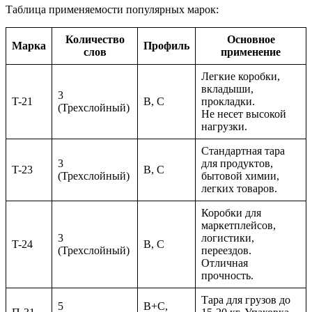
Таблица применяемости популярных марок:
Количество
Основное
Марка
Профиль
слов
применение
Легкие коробки,
вкладыши,
3
T-21
B, C
прокладки.
(Трехслойный)
Не несет высокой
нагрузки.
Стандартная тара
3
для продуктов,
T-23
B, C
(Трехслойный)
бытовой химии,
легких товаров.
Коробки для
маркетплейсов,
3
логистики,
T-24
B, C
(Трехслойный)
переездов.
Отличная
прочность.
Тара для грузов до
5
B+C,